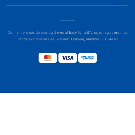
Denne hjemmeside ejes og drives af EasyTerra B.V. og er registreret hos
Handelskammeret Leeuwarden, Holland, nummer 01104443