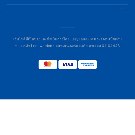
เว็บไซต์นี้เป็นของและดำเนินการโดย EasyTerra BV และจดทะเบียนกับ
หอการค้า Leeuwarden ประเทศเนเธอร์แลนด์ หมายเลข 01104443