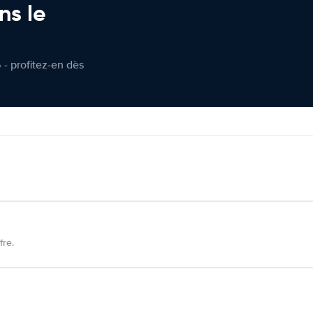
ns le
 - profitez-en dès
fre.