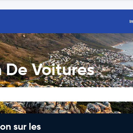
I
 De Voitures
on sur les