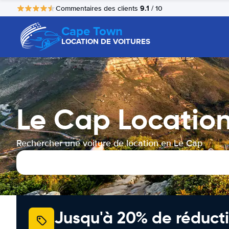
9.1
Commentaires des clients
/ 10
Cape Town
LOCATION DE VOITURES
Le Cap Location
Rechercher une voiture de location en Le Cap
Jusqu'à 20% de réducti