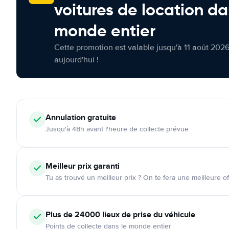
voitures de location da
monde entier
Cette promotion est valable jusqu'à 11 août 2026
aujourd'hui !
Annulation
gratuite
Jusqu'à 48h avant l'heure de collecte prévue
Meilleur prix garanti
Tu as trouvé un meilleur prix ? On te fera une meilleure of
Plus de 24000
lieux de prise du véhicule
Points de collecte dans le monde entier