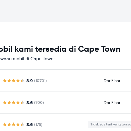
bil kami tersedia di Cape Town
waan mobil di Cape Town:
8.9
Dari
/ hari
(10701)
8.6
Dari
/ hari
(700)
8.6
(178)
Tidak ada tarif yang terse