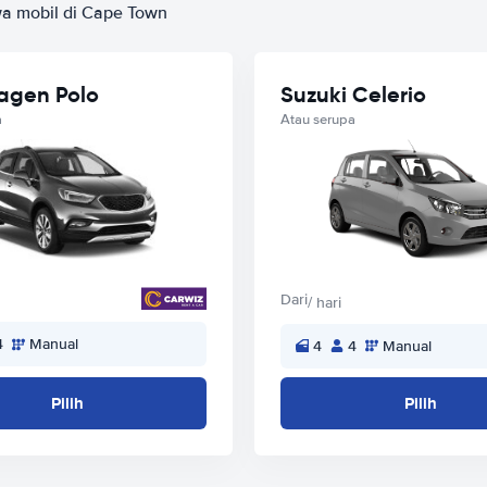
a mobil di Cape Town
agen Polo
Suzuki Celerio
a
Atau serupa
Dari
/ hari
4
Manual
4
4
Manual
Pilih
Pilih