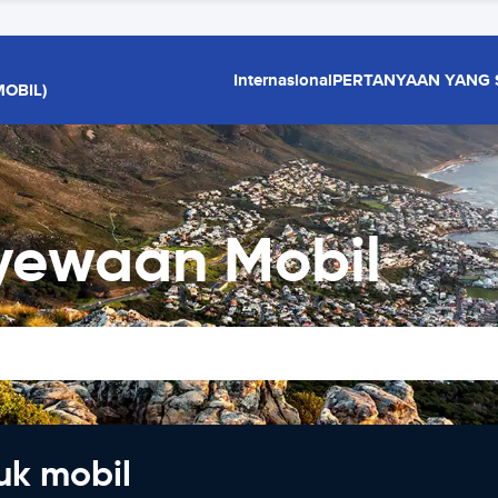
Internasional
PERTANYAAN YANG 
OBIL)
yewaan Mobil
uk mobil