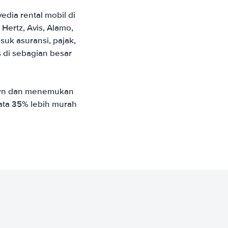
ia rental mobil di
ertz, Avis, Alamo,
uk asuransi, pajak,
s di sebagian besar
own dan menemukan
rata 35% lebih murah