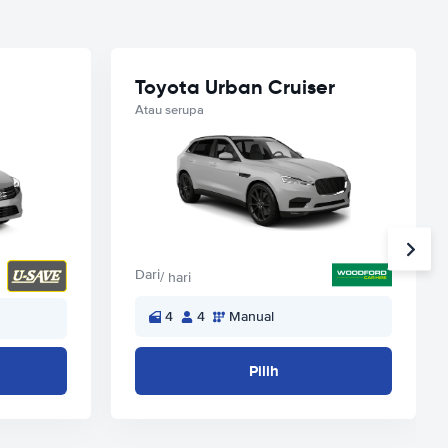
Toyota Urban Cruiser
Atau serupa
Dari
/ hari
4
4
Manual
Pilih