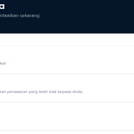
ia
anfaatkan sekarang
lkan
an penawaran yang lebih baik kepada Anda.