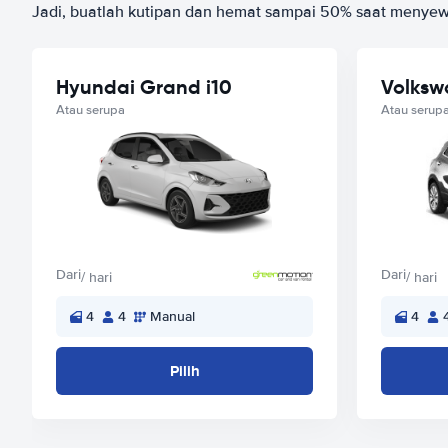
Jadi, buatlah kutipan dan hemat sampai 50% saat menyew
Hyundai Grand i10
Volksw
Atau serupa
Atau serup
Dari
Dari
/ hari
/ hari
4
4
Manual
4
Pilih