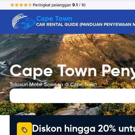
9.1
Peringkat pelanggan
/ 10
Cape Town
CAR RENTAL GUIDE (PANDUAN PENYEWAAN M
Cape Town Pen
Telusuri Mobil Sewaan di Cape Town
Diskon hingga 20% unt