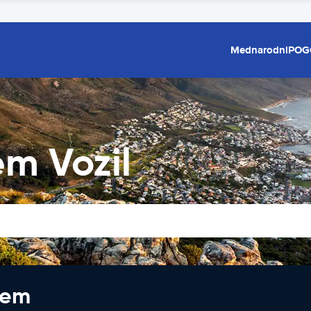
Mednarodni
POG
m Vozil
jem