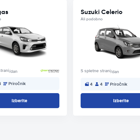
gas
Suzuki Celerio
o
Ali podobno
trani
S spletne strani
/dan
/dan
4
Priročnik
4
4
Priročnik
Izberite
Izberite