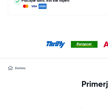
Plačajte tako, kot ste vajeni
Domov
Primer