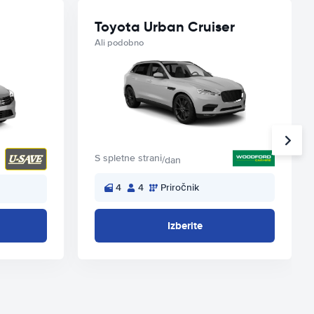
Toyota Urban Cruiser
Ali podobno
S spletne strani
/dan
4
4
Priročnik
Izberite