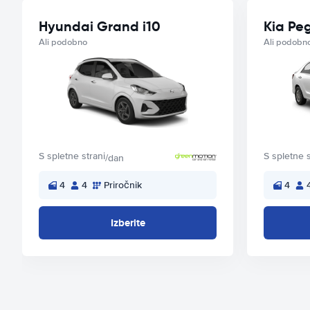
Hyundai Grand i10
Kia Pe
Ali podobno
Ali podobn
S spletne strani
S spletne s
/dan
4
4
Priročnik
4
Izberite