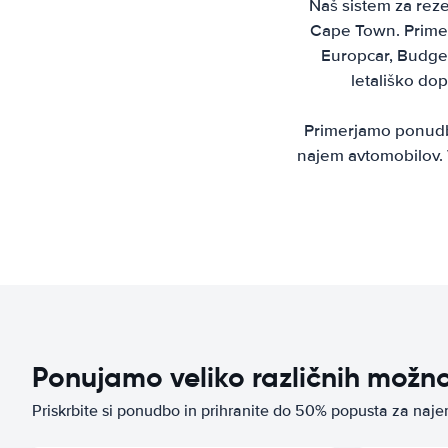
Naš sistem za reze
Cape Town. Primerj
Europcar, Budget
letališko do
Primerjamo ponudbe
najem avtomobilov. 
Ponujamo veliko različnih možn
Priskrbite si ponudbo in prihranite do 50% popusta za na