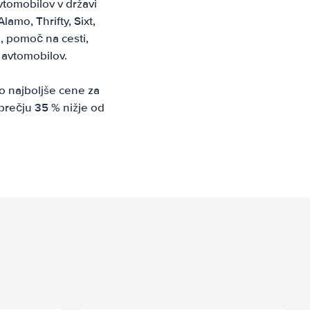
vtomobilov v državi
amo, Thrifty, Sixt,
, pomoč na cesti,
 avtomobilov.
o najboljše cene za
prečju 35 % nižje od