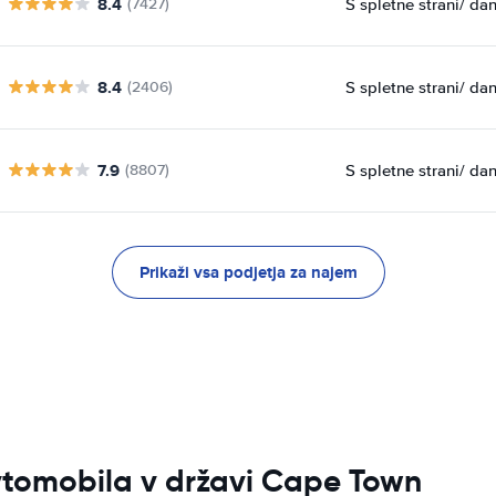
8.4
S spletne strani
/ da
(7427)
8.4
S spletne strani
/ da
(2406)
7.9
S spletne strani
/ da
(8807)
Prikaži vsa podjetja za najem
avtomobila v državi Cape Town