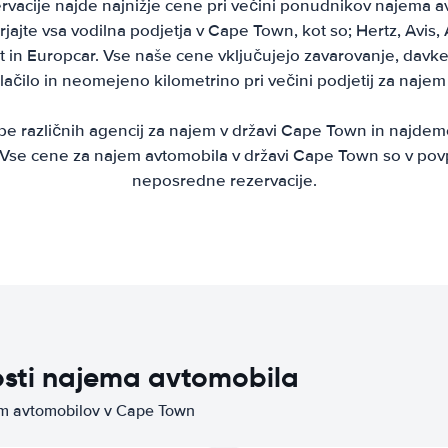
rvacije najde najnižje cene pri večini ponudnikov najema a
ajte vsa vodilna podjetja v Cape Town, kot so; Hertz, Avis, Al
 in Europcar. Vse naše cene vključujejo zavarovanje, davke
plačilo in neomejeno kilometrino pri večini podjetij za najem
 različnih agencij za najem v državi Cape Town in najdem
Vse cene za najem avtomobila v državi Cape Town so v pov
neposredne rezervacije.
osti najema avtomobila
jem avtomobilov v Cape Town