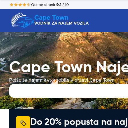
9.1
Ocene strank
/ 10
Cape Town
VODNIK ZA NAJEM VOZILA
Cape Town Naje
Poiščite najem avtomobila v državi Cape Town
Do 20% popusta na na