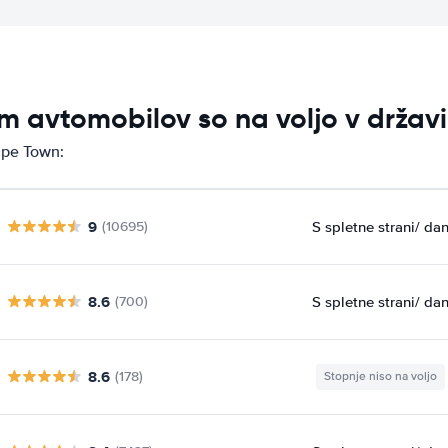
m avtomobilov so na voljo v drža
ape Town:
9
S spletne strani
/ da
(10695)
8.6
S spletne strani
/ da
(700)
8.6
(178)
Stopnje niso na voljo