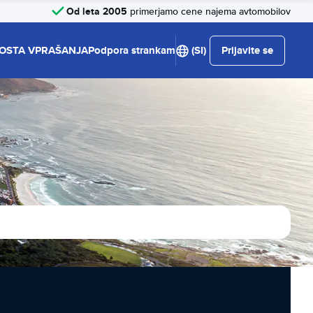
Od leta 2005
primerjamo cene najema avtomobilov
OSTA VPRAŠANJA
Podpora strankam
(SI)
Prijavite se