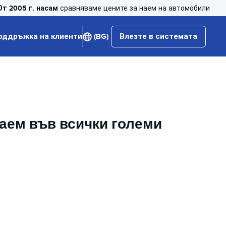
От 2005 г. насам
сравняваме цените за наем на автомобили
оддръжка на клиенти
(BG)
Влезте в системата
наем във всички големи